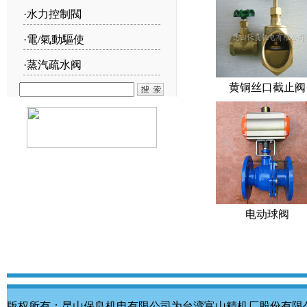
·
水力控制閥
·
電/氣動驅使
·
蒸汽疏水阀
黄铜丝口截止阀
电动球阀
版权所有：昆山保良机电有限公司为台湾富山精机厂股份有限