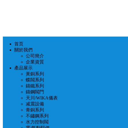
首页
關於我們
公司簡介
企業資質
產品展示
黃銅系列
蝶閥系列
鑄鐵系列
鑄鋼閥門
天川/WIKA儀表
减震設備
青銅系列
不鏽鋼系列
水力控制閥
電/氣動驅使