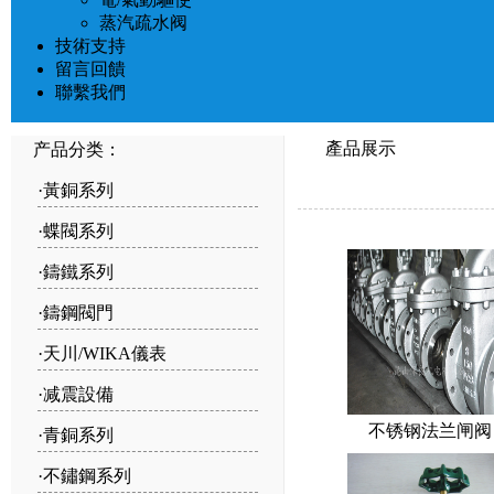
蒸汽疏水阀
技術支持
留言回饋
聯繫我們
產品展示
产品分类：
·
黃銅系列
·
蝶閥系列
·
鑄鐵系列
·
鑄鋼閥門
·
天川/WIKA儀表
·
减震設備
不锈钢法兰闸阀
·
青銅系列
·
不鏽鋼系列