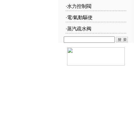
·
水力控制閥
·
電/氣動驅使
·
蒸汽疏水阀