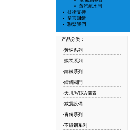
蒸汽疏水阀
技術支持
留言回饋
聯繫我們
产品分类：
·
黃銅系列
·
蝶閥系列
·
鑄鐵系列
·
鑄鋼閥門
·
天川/WIKA儀表
·
减震設備
·
青銅系列
·
不鏽鋼系列