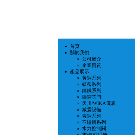
首页
關於我們
公司簡介
企業資質
產品展示
黃銅系列
蝶閥系列
鑄鐵系列
鑄鋼閥門
天川/WIKA儀表
减震設備
青銅系列
不鏽鋼系列
水力控制閥
電/氣動驅使