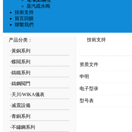
蒸汽疏水阀
技術支持
留言回饋
聯繫我們
技術支持
产品分类：
·
黃銅系列
·
蝶閥系列
资质文件
·
鑄鐵系列
申明
·
鑄鋼閥門
电子型录
·
天川/WIKA儀表
型号表
·
减震設備
·
青銅系列
·
不鏽鋼系列