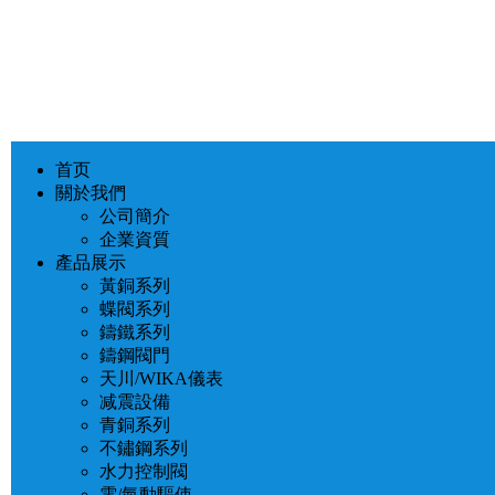
首页
關於我們
公司簡介
企業資質
產品展示
黃銅系列
蝶閥系列
鑄鐵系列
鑄鋼閥門
天川/WIKA儀表
减震設備
青銅系列
不鏽鋼系列
水力控制閥
電/氣動驅使