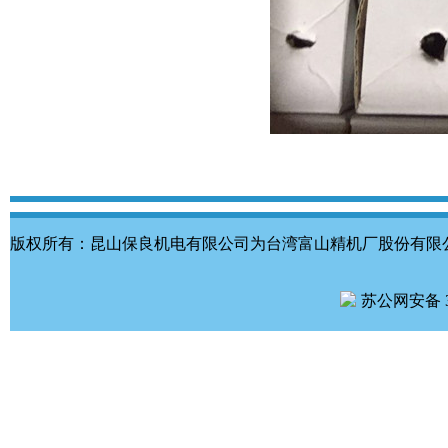
版权所有：昆山保良机电有限公司为台湾富山精机厂股份有限
苏公网安备 32