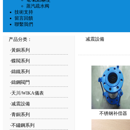
蒸汽疏水阀
技術支持
留言回饋
聯繫我們
减震設備
产品分类：
·
黃銅系列
·
蝶閥系列
·
鑄鐵系列
·
鑄鋼閥門
·
天川/WIKA儀表
·
减震設備
不锈钢补偿器
·
青銅系列
·
不鏽鋼系列