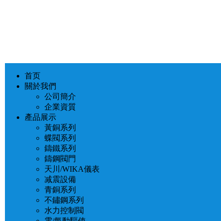
首页
關於我們
公司簡介
企業資質
產品展示
黃銅系列
蝶閥系列
鑄鐵系列
鑄鋼閥門
天川/WIKA儀表
减震設備
青銅系列
不鏽鋼系列
水力控制閥
電/氣動驅使